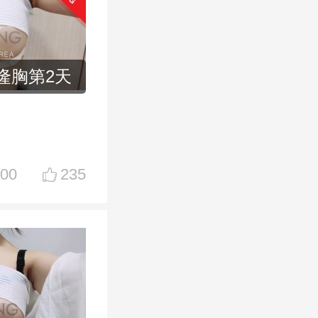
隆胸第2天
00
235