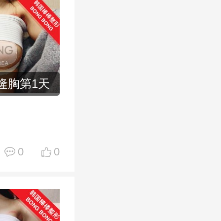
隆胸第1天
0
0