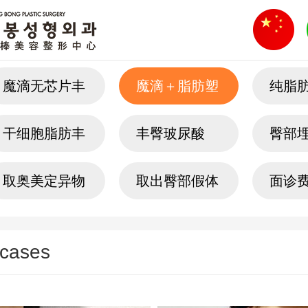
魔滴无芯片丰
魔滴＋脂肪塑
纯脂
臀
形
臀
干细胞脂肪丰
丰臀玻尿酸
臀部
臀
取奥美定异物
取出臀部假体
面诊费
币
 cases